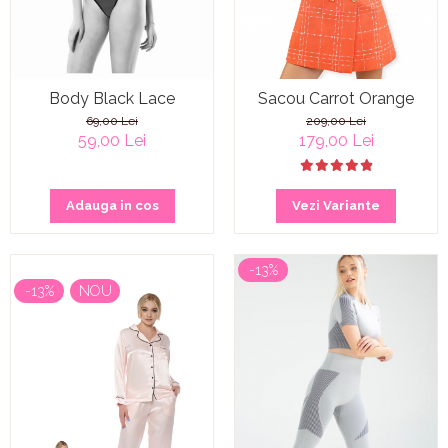
Body Black Lace
Sacou Carrot Orange
69,00 Lei
209,00 Lei
59,00 Lei
179,00 Lei
Adauga in cos
Vezi Variante
-13%
-13%
NOU