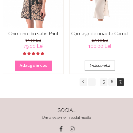
Cămașă de noapte Camel
Chimono din satin Print
119,00 Lei
89,00 Lei
100,00 Lei
79,00 Lei
Indisponibil
Adauga in cos
1
5
6
7
...
SOCIAL
Urmareste-ne in social media