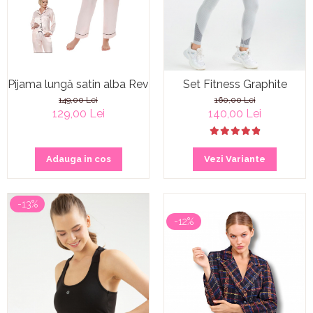
Pijama lungă satin alba Reverie Pink
Set Fitness Graphite
149,00 Lei
160,00 Lei
129,00 Lei
140,00 Lei
Adauga in cos
Vezi Variante
-13%
-12%