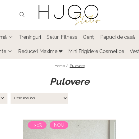
timă
Treninguri
Seturi Fitness
Genți
Papuci de casă
nte
Reduceri Maxime ❤
Mini Frigidere Cosmetice
Ves
Home /
Pulovere
Pulovere
-30%
NOU