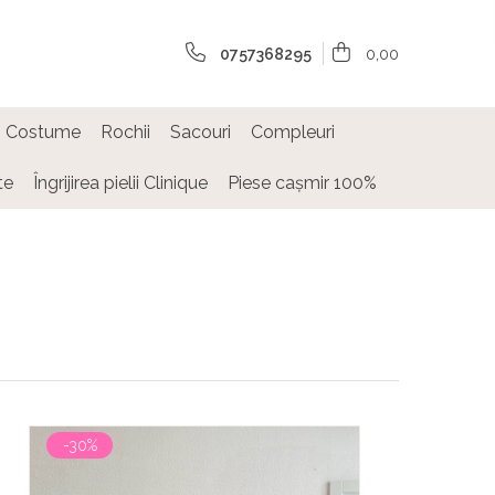
0757368295
0,00
Costume
Rochii
Sacouri
Compleuri
te
Îngrijirea pielii Clinique
Piese cașmir 100%
-30%