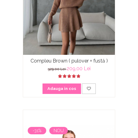
Compleu Brown ( pulover + fustă )
209,00 Lei
329,00 Lei
Adauga in cos
-31%
NOU