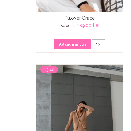
Pulover Grace
139,00 Lei
199,00 Lei
Adauga in cos
-36%