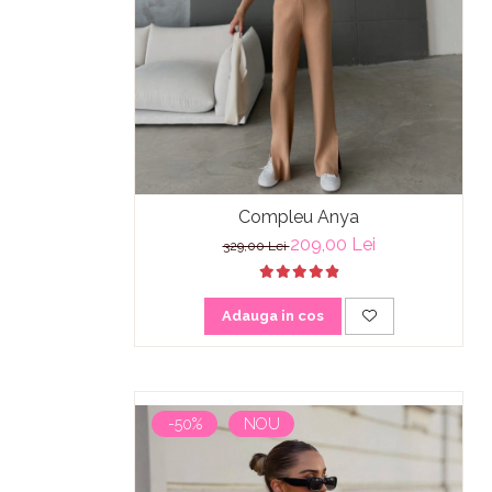
Compleu Anya
209,00 Lei
329,00 Lei
Adauga in cos
-50%
NOU