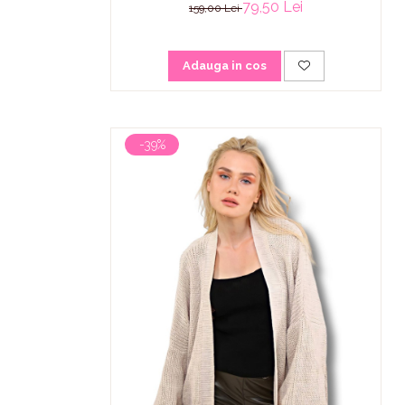
79,50 Lei
159,00 Lei
Adauga in cos
-39%