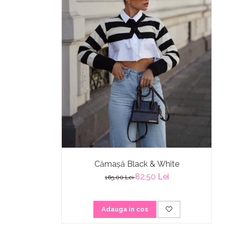
Cămașă Black & White
82,50 Lei
165,00 Lei
Adauga in cos