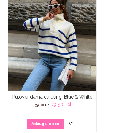
Pulover dama cu dungi Blue & White
79,50 Lei
159,00 Lei
Adauga in cos