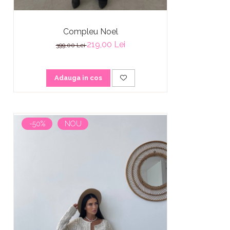
Compleu Noel
219,00 Lei
399,00 Lei
Adauga in cos
-50%
NOU