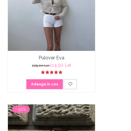
Pulover Eva
114,50 Lei
229,00 Lei
Adauga in cos
-50%