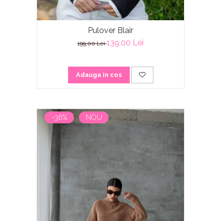
Pulover Blair
139,00 Lei
199,00 Lei
Adauga in cos
-36%
NOU