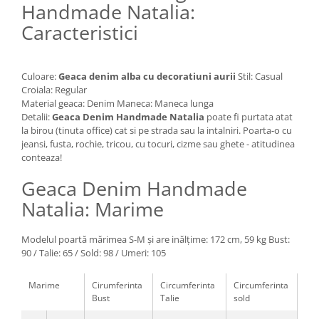
Handmade Natalia:
Caracteristici
Culoare:
Geaca denim alba cu decoratiuni aurii
Stil: Casual
Croiala: Regular
Material geaca: Denim Maneca: Maneca lunga
Detalii:
Geaca Denim Handmade Natalia
poate fi purtata atat
la birou (tinuta office) cat si pe strada sau la intalniri. Poarta-o cu
jeansi, fusta, rochie, tricou, cu tocuri, cizme sau ghete - atitudinea
conteaza!
Geaca Denim Handmade
Natalia: Marime
Modelul poartă mărimea S-M și are inălțime: 172 cm, 59 kg Bust:
90 / Talie: 65 / Sold: 98 / Umeri: 105
Marime
Cirumferinta
Circumferinta
Circumferinta
Bust
Talie
sold