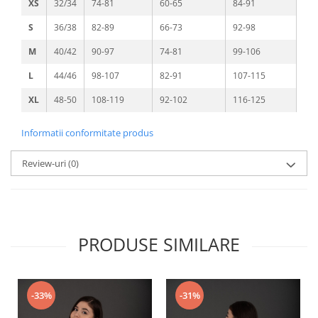
XS
32/34
74-81
60-65
84-91
S
36/38
82-89
66-73
92-98
M
40/42
90-97
74-81
99-106
L
44/46
98-107
82-91
107-115
XL
48-50
108-119
92-102
116-125
Informatii conformitate produs
Review-uri
(0)
PRODUSE SIMILARE
-33%
-31%