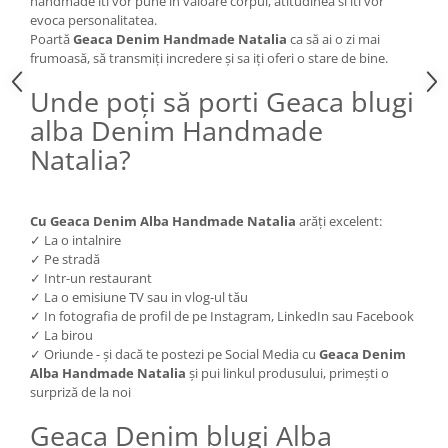
handmade iti vor pune in valoare corpul, atitudinea si iti vor
evoca personalitatea.
Poartă
Geaca Denim Handmade Natalia
ca să ai o zi mai
frumoasă, să transmiți incredere și sa iți oferi o stare de bine.
Unde poți să porti Geaca blugi
alba Denim Handmade
Natalia?
Cu Geaca Denim Alba Handmade Natalia
arăți excelent:
✓ La o intalnire
✓ Pe stradă
✓ Intr-un restaurant
✓ La o emisiune TV sau in vlog-ul tău
✓ In fotografia de profil de pe Instagram, LinkedIn sau Facebook
✓ La birou
✓ Oriunde - și dacă te postezi pe Social Media cu
Geaca Denim
Alba Handmade Natalia
și pui linkul produsului, primești o
surpriză de la noi
Geaca Denim blugi Alba