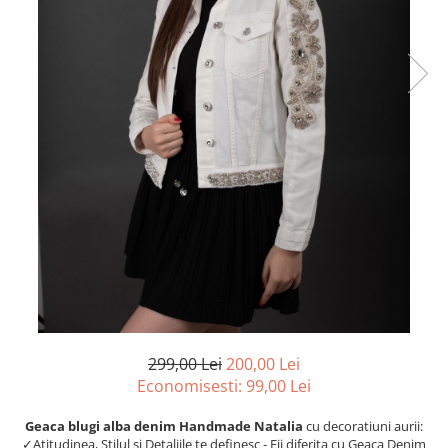
299,00 Lei
200,00 Lei
Economisesti:
99,00
Lei
Geaca blugi alba denim Handmade Natalia
cu decoratiuni aurii:
✓Atitudinea, Stilul și Detaliile te definesc - Fii diferita cu Geaca Denim