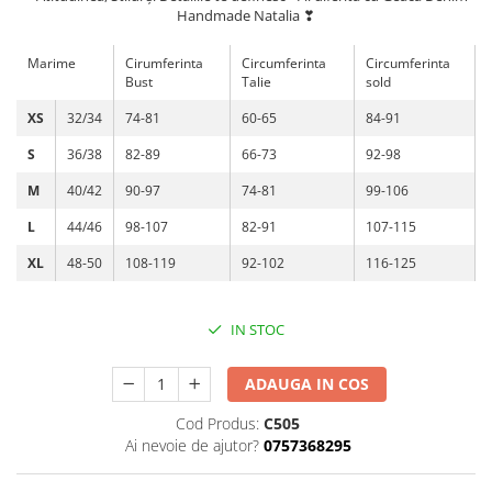
Handmade Natalia ❣
Marime
Cirumferinta
Circumferinta
Circumferinta
Bust
Talie
sold
XS
32/34
74-81
60-65
84-91
S
36/38
82-89
66-73
92-98
M
40/42
90-97
74-81
99-106
L
44/46
98-107
82-91
107-115
XL
48-50
108-119
92-102
116-125
IN STOC
ADAUGA IN COS
Cod Produs:
C505
Ai nevoie de ajutor?
0757368295