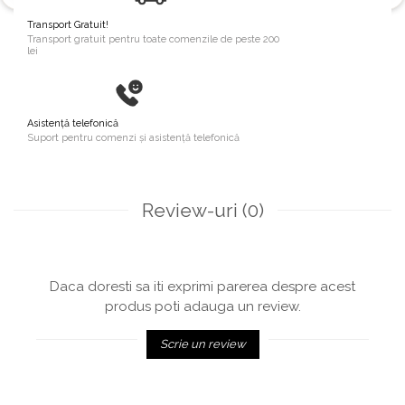
Transport Gratuit!
Transport gratuit pentru toate comenzile de peste 200
lei
Asistență telefonică
Suport pentru comenzi și asistență telefonică
Review-uri
(0)
Daca doresti sa iti exprimi parerea despre acest
produs poti adauga un review.
Scrie un review