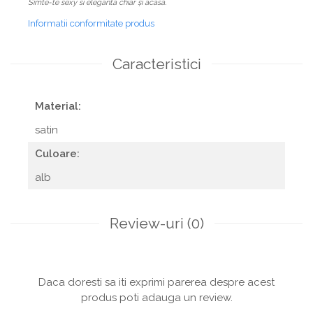
Simte-te sexy si eleganta chiar și acasă.
Informatii conformitate produs
Caracteristici
Material:
satin
Culoare:
alb
Review-uri
(0)
Daca doresti sa iti exprimi parerea despre acest
produs poti adauga un review.