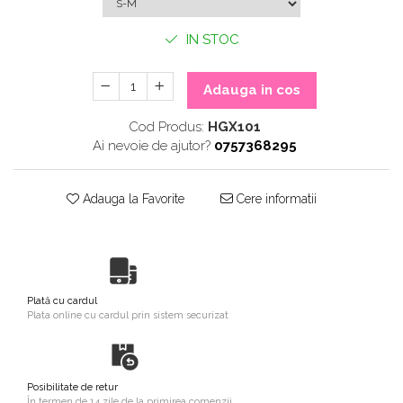
IN STOC
Adauga in cos
Cod Produs:
HGX101
Ai nevoie de ajutor?
0757368295
Adauga la Favorite
Cere informatii
Plată cu cardul
Plata online cu cardul prin sistem securizat
Posibilitate de retur
În termen de 14 zile de la primirea comenzii