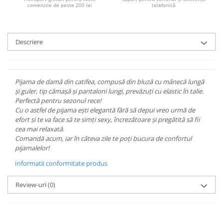
comenzile de peste 200 lei
telefonică
Descriere
Pijama de damă din catifea, compusă din bluză cu mânecă lungă
și guler, tip cămașă și pantaloni lungi, prevăzuți cu elastic în talie.
Perfectă pentru sezonul rece!
Cu o astfel de pijama ești elegantă fără să depui vreo urmă de
efort și te va face să te simți sexy, încrezătoare și pregătită să fii
cea mai relaxată.
Comandă acum, iar în câteva zile te poți bucura de confortul
pijamalelor!
Informatii conformitate produs
Review-uri
(0)