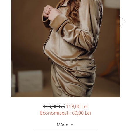
179,00 Lei
119,00 Lei
Economisesti:
60,00
Lei
Mărime
: