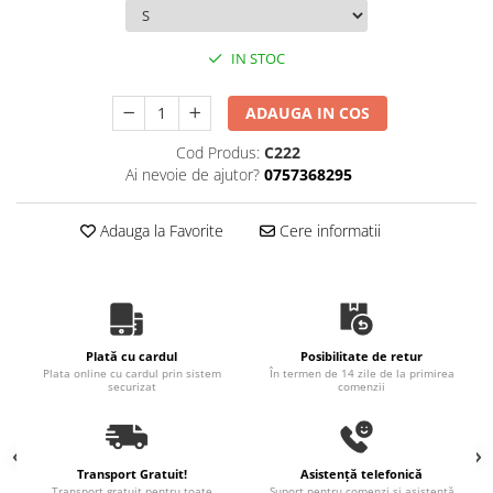
IN STOC
ADAUGA IN COS
Cod Produs:
C222
Ai nevoie de ajutor?
0757368295
Adauga la Favorite
Cere informatii
Plată cu cardul
Posibilitate de retur
Plata online cu cardul prin sistem
În termen de 14 zile de la primirea
securizat
comenzii
Transport Gratuit!
Asistență telefonică
Transport gratuit pentru toate
Suport pentru comenzi și asistență