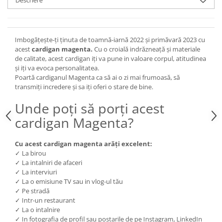
Imbogățește-ți ținuta de toamnă-iarnă 2022 și primăvară 2023 cu
acest
cardigan magenta.
Cu o croială indrăzneață și materiale
de calitate, acest cardigan iți va pune in valoare corpul, atitudinea
și iți va evoca personalitatea.
Poartă cardiganul Magenta ca să ai o zi mai frumoasă, să
transmiți incredere și sa iți oferi o stare de bine.
Unde poți să porți acest
cardigan Magenta?
Cu acest cardigan magenta arăți excelent:
✓ La birou
✓ La intalniri de afaceri
✓ La interviuri
✓ La o emisiune TV sau in vlog-ul tău
✓ Pe stradă
✓ Intr-un restaurant
✓ La o intalnire
✓ In fotografia de profil sau postarile de pe Instagram, LinkedIn