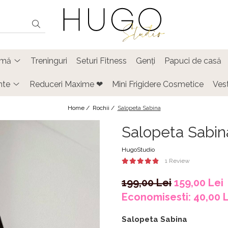
timă
Treninguri
Seturi Fitness
Genți
Papuci de casă
nte
Reduceri Maxime ❤
Mini Frigidere Cosmetice
Ves
Home /
Rochii /
Salopeta Sabina
Salopeta Sabin
HugoStudio
1 Review
199,00 Lei
159,00 Lei
Economisesti:
40,00
L
Salopeta Sabina