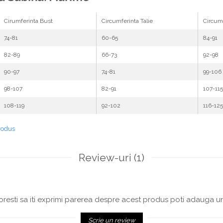
Cirumferinta Bust
Circumferinta Talie
Circumf
74-81
60-65
84-91
82-89
66-73
92-98
90-97
74-81
99-106
98-107
82-91
107-115
108-119
92-102
116-125
rodus
Review-uri
(1)
resti sa iti exprimi parerea despre acest produs poti adauga un
Scrie un review