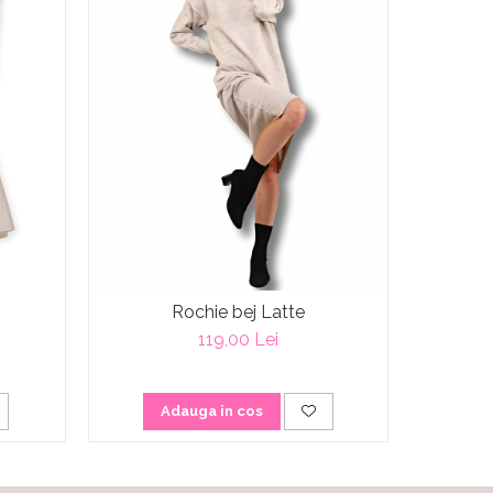
-34%
Rochie bej Latte
R
119,00 Lei
Adauga in cos
A