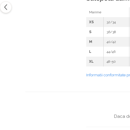
Marime
XS
32/34
S
36/38
M
40/42
L
44/46
XL
48-50
Informatii conformitate p
Daca do