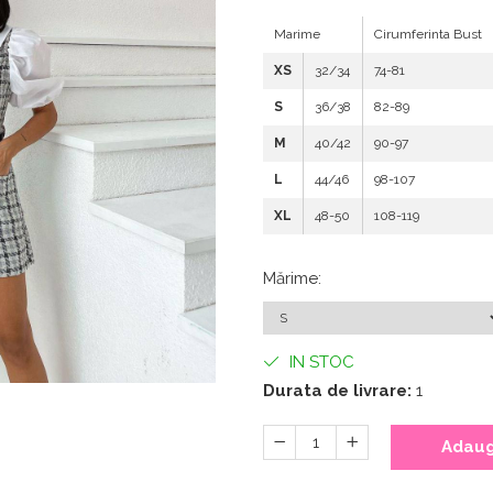
Marime
Cirumferinta Bust
XS
32/34
74-81
S
36/38
82-89
M
40/42
90-97
L
44/46
98-107
XL
48-50
108-119
Mărime
:
IN STOC
Durata de livrare:
1
Adaug