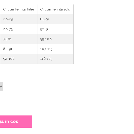
Circumferinta Talie
Circumferinta sold
60-65
84-91
66-73
92-98
74-81
99-106
82-91
107-115
92-102
116-125
a in cos