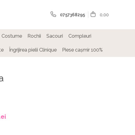
0757368295
0,00
Costume
Rochii
Sacouri
Compleuri
te
Îngrijirea pielii Clinique
Piese cașmir 100%
a
ei