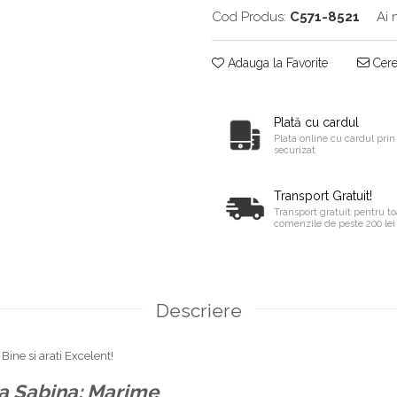
Cod Produs:
C571-8521
Ai 
Adauga la Favorite
Cere 
Plată cu cardul
Plata online cu cardul prin
securizat
Transport Gratuit!
Transport gratuit pentru to
comenzile de peste 200 lei
Descriere
Bine si arati Excelent!
a Sabina: Marime