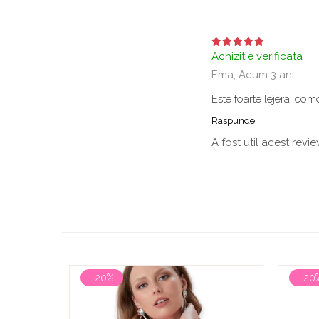
Achizitie verificata
Ema,
Acum 3 ani
Este foarte lejera, co
Raspunde
A fost util acest revi
-20%
-20