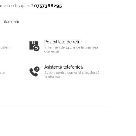
nevoie de ajutor?
0757368295
informatii
Posibilitate de retur
 sistem
În termen de 14 zile de la primirea
comenzii
Asistență telefonică
ate
Suport pentru comenzi și asistență
telefonică