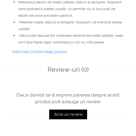
Materialul elastic de înaltă calitate, plăcut la atingere, respirant
care păstrează pielea uscată, vă permite să vă bucurați pe
deplin de orice activitate sportivă.
Material moale, plăcut la atingere, respirant, ce menține pielea
uscată.
Setul este realizat din materiale elastice de înaltă calitate, ceea
ce îl face foarte lejer, confortabil și nici nu irită pielea.
Informatii conformitate produs
Review-uri
(0)
Daca doresti sa iti exprimi parerea despre acest
produs poti adauga un review.
Scrie un review