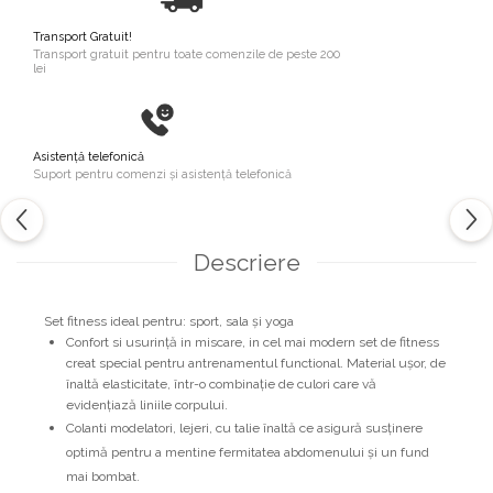
Transport Gratuit!
Transport gratuit pentru toate comenzile de peste 200
lei
Asistență telefonică
Suport pentru comenzi și asistență telefonică
Descriere
Set fitness ideal pentru: sport, sala și yoga
Confort si usurință in miscare, in cel mai modern set de fitness
creat special pentru antrenamentul functional. Material ușor, de
înaltă elasticitate, într-o combinație de culori care vă
evidențiază liniile corpului.
Colanti modelatori, lejeri, cu talie înaltă ce asigură susținere
optimă pentru a mentine fermitatea abdomenului și un fund
mai bombat.