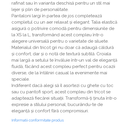
rafinat sau în varianta deschisă pentru un stil mai
lejer și plin de personalitate.
Pantaloni largi în partea de jos completează
completul cu un aer relaxat și elegant. Talia elastică
asigură o potrivire comodă pentru dimensiunile de
la XS la L, transformând acest compleu într-o
alegere universală pentru o varietate de siluete.
Materialul din tricot gri nu doar că adaugă căldură
și confort, dar și o notă de textură subtilă. Croiala
mai largă a setului te învăluie într-un val de eleganță
fluidă, făcând acest compleu perfect pentru ocazii
diverse, de la întâlniri casual la evenimente mai
speciale.
Indiferent dacă alegi să îl asortezi cu ghete cu toc
sau cu pantofi sport, acest compleu din tricot se
adaptează fiecărei situații. Transformă-ți ținuta într-o
expresie a stilului personal, bucurându-te de
eleganță și confort fără compromisuri.
Informatii conformitate produs