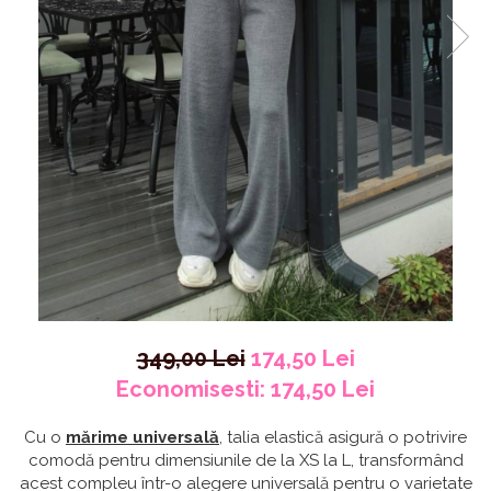
349,00 Lei
174,50 Lei
Economisesti:
174,50
Lei
Cu o
mărime universală
, talia elastică asigură o potrivire
comodă pentru dimensiunile de la XS la L, transformând
acest compleu într-o alegere universală pentru o varietate