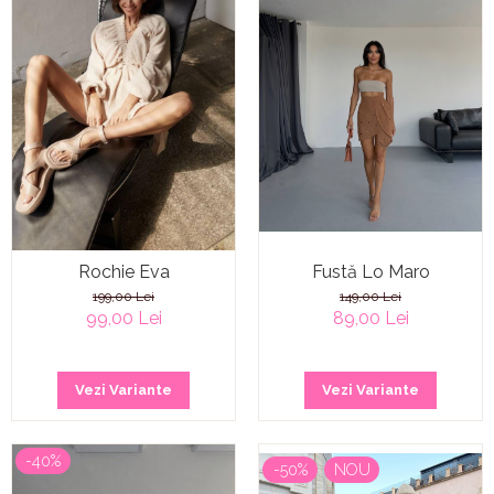
Rochie Eva
Fustă Lo Maro
199,00 Lei
149,00 Lei
99,00 Lei
89,00 Lei
Vezi Variante
Vezi Variante
-40%
-50%
NOU