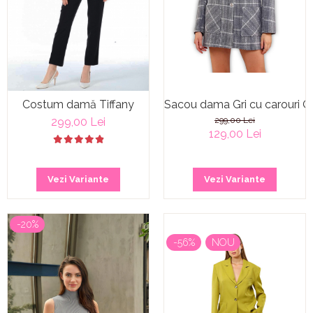
Costum damă Tiffany
Sacou dama Gri cu carouri O
299,00 Lei
299,00 Lei
129,00 Lei
Vezi Variante
Vezi Variante
-20%
-56%
NOU