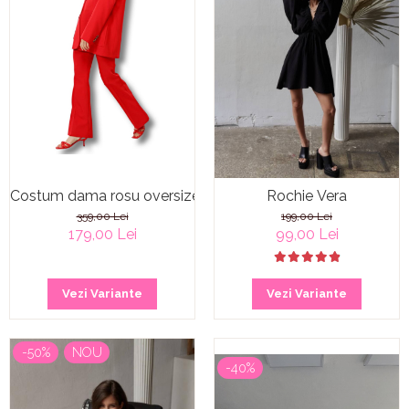
Costum dama rosu oversized Sangria
Rochie Vera
359,00 Lei
199,00 Lei
179,00 Lei
99,00 Lei
Vezi Variante
Vezi Variante
-50%
NOU
-40%