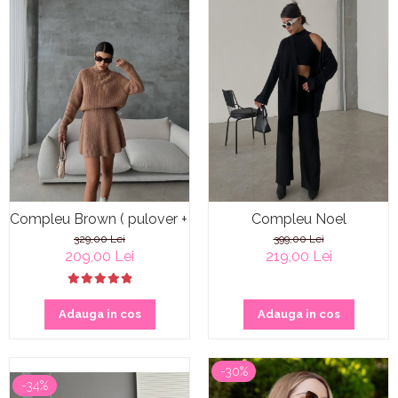
Compleu Brown ( pulover + fustă )
Compleu Noel
329,00 Lei
399,00 Lei
209,00 Lei
219,00 Lei
Adauga in cos
Adauga in cos
-30%
-34%