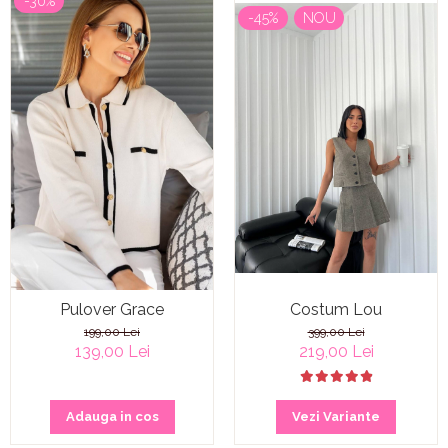
-30%
-45%
NOU
Pulover Grace
Costum Lou
199,00 Lei
399,00 Lei
139,00 Lei
219,00 Lei
Adauga in cos
Vezi Variante