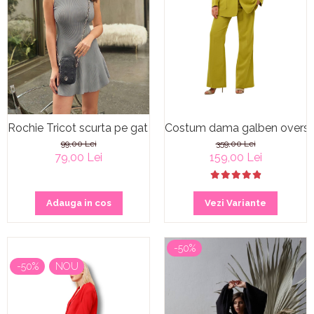
Rochie Tricot scurta pe gat gri Silver
Costum dama galben oversi
99,00 Lei
359,00 Lei
79,00 Lei
159,00 Lei
Adauga in cos
Vezi Variante
-50%
-50%
NOU