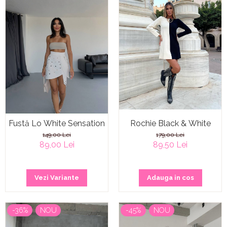
Fustă Lo White Sensation
Rochie Black & White
149,00 Lei
179,00 Lei
89,00 Lei
89,50 Lei
Vezi Variante
Adauga in cos
-36%
NOU
-45%
NOU