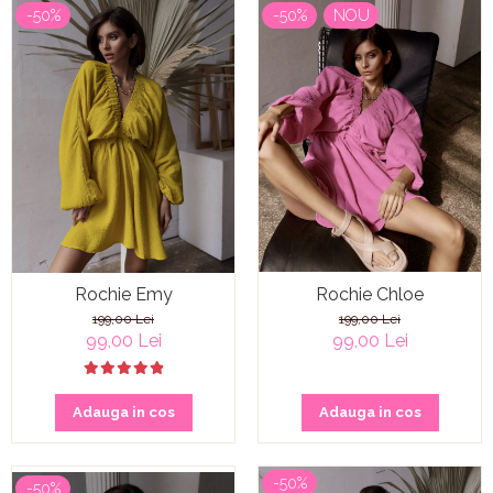
-50%
-50%
NOU
Rochie Chloe
Rochie Emy
199,00 Lei
199,00 Lei
99,00 Lei
99,00 Lei
Adauga in cos
Adauga in cos
-50%
-50%