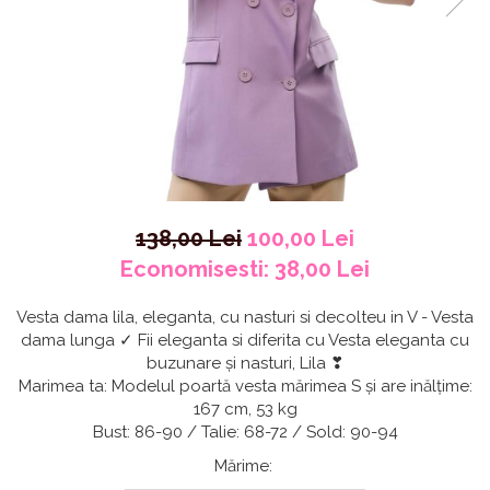
138,00 Lei
100,00 Lei
Economisesti:
38,00
Lei
Vesta dama lila, eleganta, cu nasturi si decolteu in V - Vesta
dama lunga ✓ Fii eleganta si diferita cu Vesta eleganta cu
buzunare și nasturi, Lila ❣
Marimea ta: Modelul poartă vesta mărimea S și are inălțime:
167 cm, 53 kg
Bust: 86-90 / Talie: 68-72 / Sold: 90-94
Mărime
: