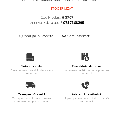
STOC EPUIZAT
Cod Produs:
HG707
Ai nevoie de ajutor?
0757368295
Adauga la Favorite
Cere informatii
Plată cu cardul
Posibilitate de retur
Plata online cu cardul prin sistem
În termen de 14 zile de la primirea
securizat
comenzii
Transport Gratuit!
Asistență telefonică
Transport gratuit pentru toate
Suport pentru comenzi și asistență
comenzile de peste 200 lei
telefonică