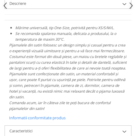
Descriere
Mărime universală, tip One-Size, potrivită pentru XS/S/M/L.
Se recomanda spalarea manuala, delicata a produsului, la o
temperatura de maxim 30°C.
Pijamalele din satin folosesc un design simplu și casual pentru a crea
o experiență vizuală uimitoare și pentru a vă face mai fermecătoare.
Costumul este format din două piese, un maiou cu bretele reglabile și
pantaloni scurți cu curea elastică în talie și detalii de dantelă, suficient
de largi pentru a-ți oferi flexibilitatea de care ai nevoie toată noaptea.
Pijamalele sunt confecționate din satin, un material confortabil și
ușor, care poate fi purtat cu ușurință pe piele. Potrivite pentru odihnă
și somn, petreceri în pijamale, camera de zi, dormitor, camera de
hotel și vacanță, nu există nimic mai relaxant decât o pijama luxoasă
din satin.
Comanda acum, iar în câteva zile te poți bucura de confortul
pijamalelor din satin!
Informatii conformitate produs
Caracteristici