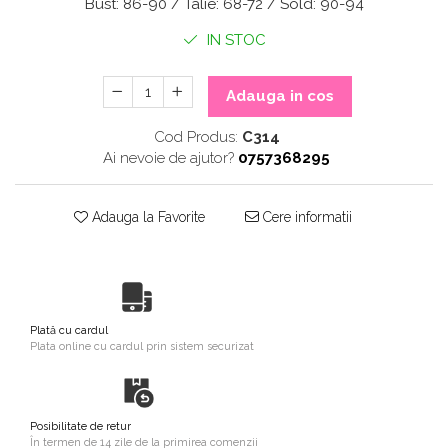
Bust: 86-90 / Talie: 68-72 / Sold: 90-94
IN STOC
Adauga in cos
Cod Produs:
C314
Ai nevoie de ajutor?
0757368295
Adauga la Favorite
Cere informatii
Plată cu cardul
Plata online cu cardul prin sistem securizat
Posibilitate de retur
În termen de 14 zile de la primirea comenzii