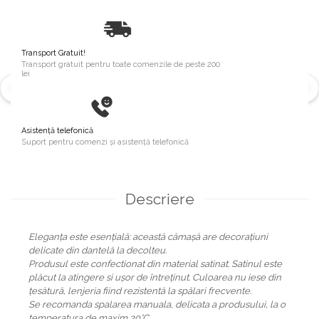
Transport Gratuit!
Transport gratuit pentru toate comenzile de peste 200
lei
Asistență telefonică
Suport pentru comenzi și asistență telefonică
Descriere
Eleganța este esențială: această cămașă are decorațiuni
delicate din dantelă la decolteu.
Produsul este confectionat din material satinat. Satinul este
plăcut la atingere si ușor de întreținut. Culoarea nu iese din
țesătură, lenjeria fiind rezistentă la spălari frecvente.
Se recomanda spalarea manuala, delicata a produsului, la o
temperatura de maxim 30°C.