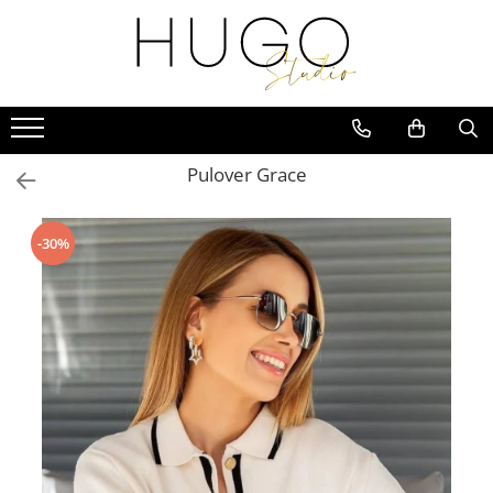
Pijamale
Lenjerie intimă
Evenimente
Pijamale lungi
Modele din 2 piese
Imbracaminte Haloween
Cămăși de noapte
Modele din 3 piese
Imbracaminte pentru Craciun
Pulover Grace
Pijamale scurte
Imbracaminte Revelion
Pijamale scurte premium
Imbracaminte Nunta: Invitata sau
Domnisoara de onoare
-30%
Imbracaminte Majorat
Imbracaminte Banchet
Valentine's Day
1-8 Martie / Martisor
Produsul zilei