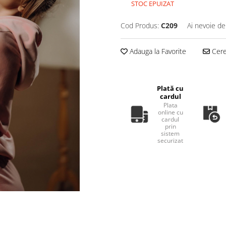
STOC EPUIZAT
Cod Produs:
C209
Ai nevoie de
Adauga la Favorite
Cere 
Plată cu
cardul
Plata
online cu
cardul
prin
sistem
securizat