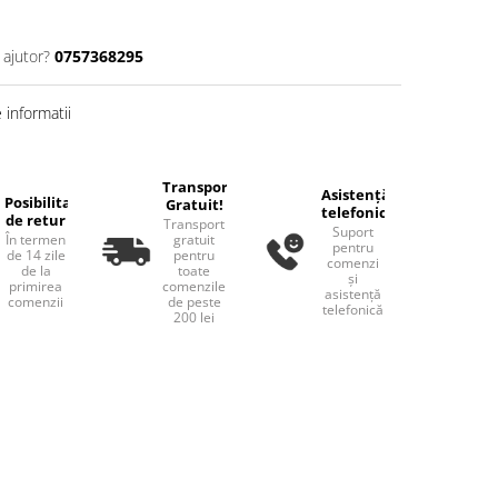
 ajutor?
0757368295
informatii
Transport
Asistență
Posibilitate
Gratuit!
telefonică
de retur
Transport
Suport
În termen
gratuit
pentru
de 14 zile
pentru
comenzi
de la
toate
și
primirea
comenzile
asistență
comenzii
de peste
telefonică
200 lei