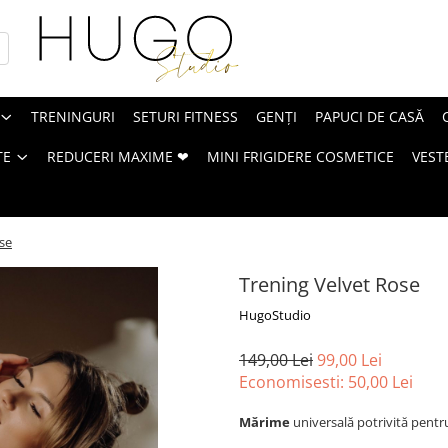
TRENINGURI
SETURI FITNESS
GENȚI
PAPUCI DE CASĂ
TE
REDUCERI MAXIME ❤
MINI FRIGIDERE COSMETICE
VEST
se
Trening Velvet Rose
HugoStudio
149,00 Lei
99,00 Lei
Economisesti:
50,00
Lei
Mărime
universală potrivită pentru