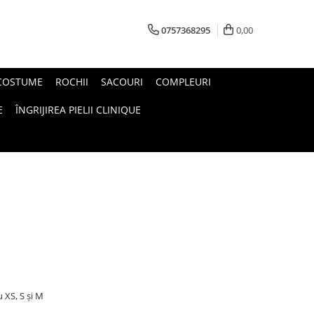
0757368295
0,00
COSTUME
ROCHII
SACOURI
COMPLEURI
E
ÎNGRIJIREA PIELII CLINIQUE
 XS, S și M