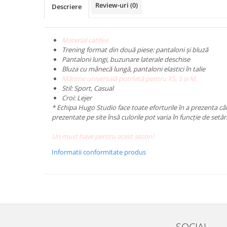
Review-uri
(0)
Descriere
Material catifea
Trening format din două piese: pantaloni și bluză
Pantaloni lungi, buzunare laterale deschise
Bluza cu mânecă lungă, pantaloni elastici în talie
Mărime universală potrivită pentru XS, S și M.
Stil: Sport, Casual
Croi: Lejer
* Echipa Hugo Studio face toate eforturile în a prezenta câ
prezentate pe site însă culorile pot varia în funcție de setăr
Un must have pentru acest sezon!
Informatii conformitate produs
SOCIAL