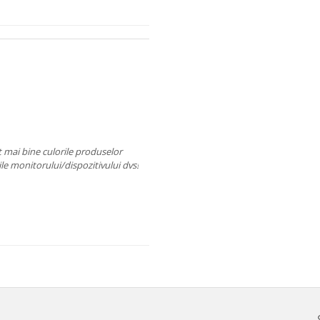
t mai bine culorile produselor
ile monitorului/dispozitivului dvs!