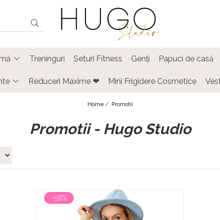
timă
Treninguri
Seturi Fitness
Genți
Papuci de casă
nte
Reduceri Maxime ❤
Mini Frigidere Cosmetice
Ves
Home /
Promotii
Promotii - Hugo Studio
-58%