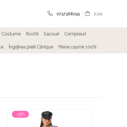
0757368295
0,00
Costume
Rochii
Sacouri
Compleuri
te
Îngrijirea pielii Clinique
Piese cașmir 100%
-58%