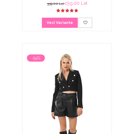
159,00 Lei
359,00 Lei
Vezi Variante
-54%