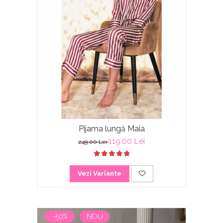
Pijama lungă Maia
119,00 Lei
249,00 Lei
Vezi Variante
-50%
NOU