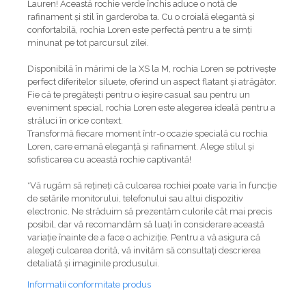
Lauren! Această rochie verde închis aduce o notă de
rafinament și stil în garderoba ta. Cu o croială elegantă și
confortabilă, rochia Loren este perfectă pentru a te simți
minunat pe tot parcursul zilei.
Disponibilă în mărimi de la XS la M, rochia Loren se potrivește
perfect diferitelor siluete, oferind un aspect flatant și atrăgător.
Fie că te pregătești pentru o ieșire casual sau pentru un
eveniment special, rochia Loren este alegerea ideală pentru a
străluci în orice context.
Transformă fiecare moment într-o ocazie specială cu rochia
Loren, care emană eleganță și rafinament. Alege stilul și
sofisticarea cu această rochie captivantă!
*Vă rugăm să rețineți că culoarea rochiei poate varia în funcție
de setările monitorului, telefonului sau altui dispozitiv
electronic. Ne străduim să prezentăm culorile cât mai precis
posibil, dar vă recomandăm să luați în considerare această
variație înainte de a face o achiziție. Pentru a vă asigura că
alegeți culoarea dorită, vă invităm să consultați descrierea
detaliată și imaginile produsului.
Informatii conformitate produs