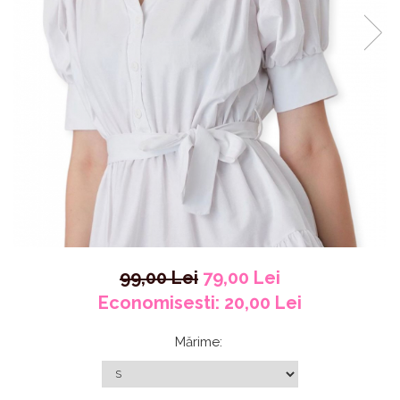
99,00 Lei
79,00 Lei
Economisesti:
20,00
Lei
Mărime
: