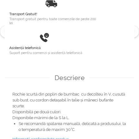
Transport Gratuit!
Transport gratuit pentru toate comenzile de peste 200
lei
Asistență telefonică
Suport pentru comenzi și asistență telefonică
Descriere
Rochie scurtă din poplin de bumbac cu decolteu în V, cusută
sub bust, cu cordon detașabil în talie și mâneci bufante
scurte.
Disponibilă pe două culori.
Disponibile mărimi de la S la L.
Se recomandă spălarea manuală, delicată a produsului, la
o temperatură de maxim 30°C.